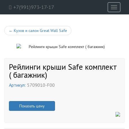
+7(991)973-17-17
Toggle
navigati
←
Кузов и салон Great Wall Safe
Рейлинги крыши Safe комплект
( багажник)
Артикул:
5709010-F00
Показать цену