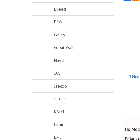
Exeed
FAW
Geely
Great Wall
Haval
JAC
Инф
Jaecoo
Jetour
KAIYI
Lifan
По Моск
Livan
Габарит