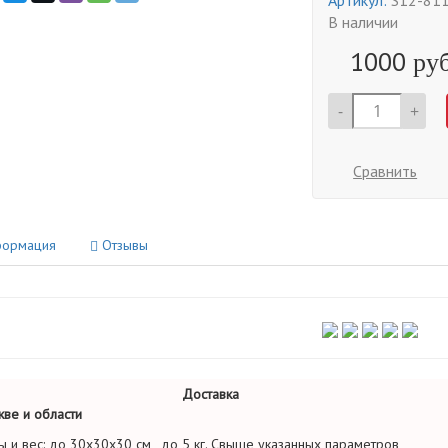
Артикул:
S12-81
В наличии
1000
руб
-
+
Сравнить
ормация
Отзывы
Доставка
ве и области
ы и вес: до 30х30х30 см , до 5 кг. Свыше указанных параметров