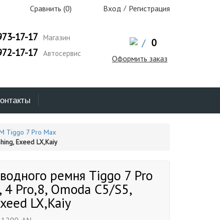
Сравнить (
0
)
Вход
/
Регистрация
973-17-17
Магазин
/
0
972-17-17
Автосервис
Оформить заказ
онтакты
М Tiggo 7 Pro Max
hing, Exeed LX,Kaiy
водного ремня Tiggo 7 Pro
, 4 Pro,8, Omoda C5/S5,
Exeed LX,Kaiy