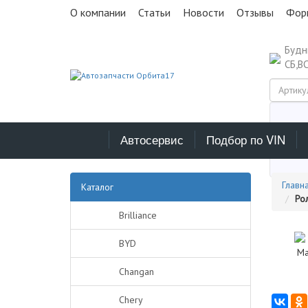
О компании
Статьи
Новости
Отзывы
Фор
Буд
СБ,В
Автосервис
Подбор по VIN
Выб
Главн
Каталог
Рол
Brilliance
BYD
Changan
Chery