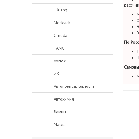
рассчит
LiXiang
М
О
Moskvich
Э
Э
Omoda
По Росс
TANK
Т
П
Vortex
Самовы
ZX
М
Автопринадлежности
Автохимия
Лампы
Масла