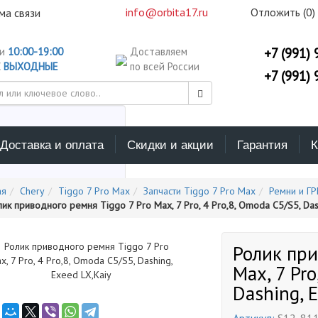
info@orbita17.ru
Отложить (
0
)
ма связи
ни
10:00-19:00
Доставляем
+7 (991) 
С
ВЫХОДНЫЕ
по всей России
+7 (991) 
Доставка и оплата
Скидки и акции
Гарантия
К
ерите каталог поиска
ая
Chery
Tiggo 7 Pro Max
Запчасти Tiggo 7 Pro Max
Ремни и ГР
ик приводного ремня Tiggo 7 Pro Max, 7 Pro, 4 Pro,8, Omoda C5/S5, Das
Ролик при
Max, 7 Pro
Dashing, 