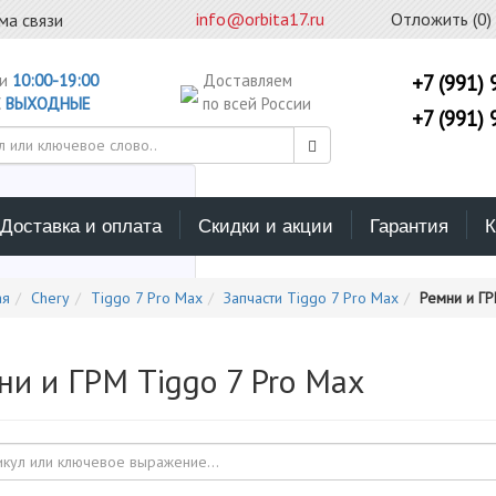
info@orbita17.ru
Отложить (
0
)
ма связи
ни
10:00-19:00
Доставляем
+7 (991) 
С
ВЫХОДНЫЕ
по всей России
+7 (991) 
Доставка и оплата
Скидки и акции
Гарантия
К
ерите каталог поиска
ая
Chery
Tiggo 7 Pro Max
Запчасти Tiggo 7 Pro Max
Ремни и ГР
ни и ГРМ Tiggo 7 Pro Max