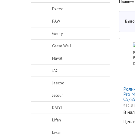
Начните
Exeed
Выво
FAW
Geely
Great Wall
Haval
JAC
Jaecoo
Ролик
Pro M
Jetour
C5/S5
S12-8
KAIYI
В нал
Lifan
Цена:
Livan