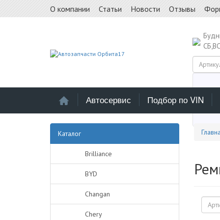
О компании
Статьи
Новости
Отзывы
Фор
Буд
СБ,В
Автосервис
Подбор по VIN
Выб
Главн
Каталог
Brilliance
Рем
BYD
Changan
Chery