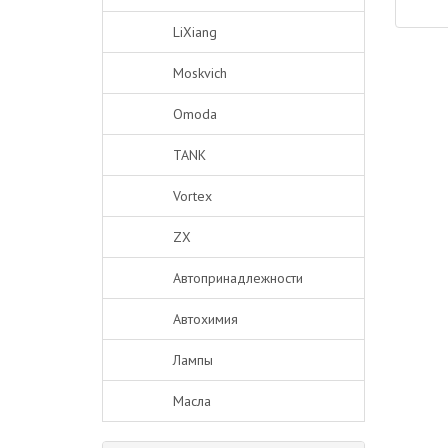
LiXiang
Moskvich
Omoda
TANK
Vortex
ZX
Автопринадлежности
Автохимия
Лампы
Масла