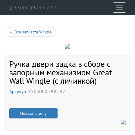
+7(991)973-17-17
Toggle
navigati
←
Все запчасти Wingle
Ручка двери задка в сборе с
запорным механизмом Great
Wall Wingle (с личинкой)
Артикул:
8505000-P00-B2
Показать цену