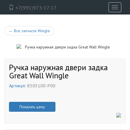
+7(991)973-17-17
Toggle
navigati
←
Все запчасти Wingle
Ручка наружная двери задка
Great Wall Wingle
Артикул:
8505100-P00
Показать цену