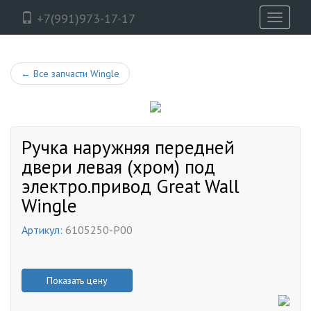
+7(991)973-17-17
Toggle
navigati
←
Все запчасти Wingle
Ручка наружняя передней
двери левая (хром) под
электро.привод Great Wall
Wingle
Артикул:
6105250-P00
Показать цену