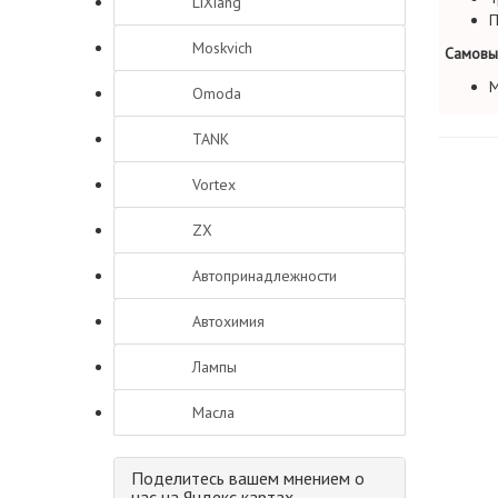
LiXiang
П
Moskvich
Самовы
М
Omoda
TANK
Vortex
ZX
Автопринадлежности
Автохимия
Лампы
Масла
Поделитесь вашем мнением о
нас на Яндекс картах