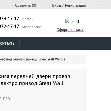
Сравнить (
0
)
Вход
/
Регистрация
973-17-17
Магазин
/
0
972-17-17
Автосервис
Оформить заказ
онтакты
м) под электро.привод Great Wall Wingle
жняя передней двери правая
электро.привод Great Wall
0-P00