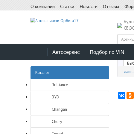
О компании
Статьи
Новости
Отзывы
Фор
Буд
СБ,В
Автосервис
Подбор по VIN
Выб
Главн
Каталог
Brilliance
BYD
Changan
Chery
Exeed