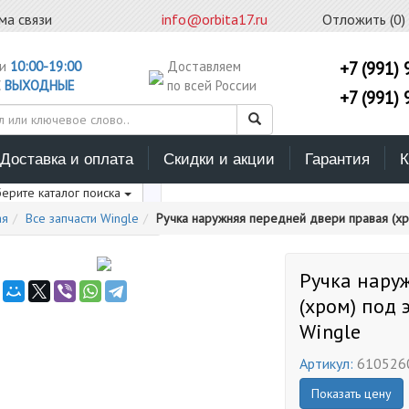
ма связи
info@orbita17.ru
Отложить (
0
)
ни
10:00-19:00
Доставляем
+7 (991) 
С
ВЫХОДНЫЕ
по всей России
+7 (991) 
Доставка и оплата
Скидки и акции
Гарантия
К
ерите каталог поиска
ая
Все запчасти Wingle
Ручка наружняя передней двери правая (хро
Ручка нару
(хром) под 
Wingle
Артикул:
610526
Показать цену