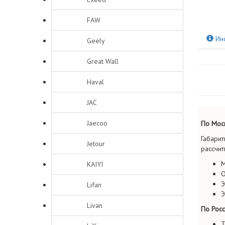
FAW
Ин
Geely
Great Wall
Haval
JAC
Jaecoo
По Моск
Габарит
Jetour
рассчит
М
KAIYI
О
Э
Lifan
Э
Livan
По Росс
Т