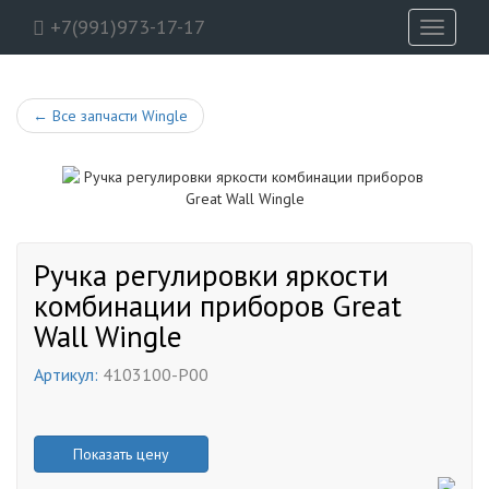
+7(991)973-17-17
Toggle
navigati
←
Все запчасти Wingle
Ручка регулировки яркости
комбинации приборов Great
Wall Wingle
Артикул:
4103100-P00
Показать цену