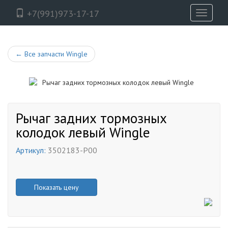
+7(991)973-17-17
Toggle
navigati
←
Все запчасти Wingle
Рычаг задних тормозных
колодок левый Wingle
Артикул:
3502183-P00
Показать цену