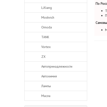
По Росс
LiXiang
Т
П
Moskvich
Самовы
Omoda
М
TANK
Vortex
ZX
Автопринадлежности
Автохимия
Лампы
Масла