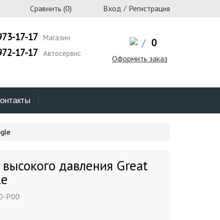
Сравнить (
0
)
Вход
/
Регистрация
973-17-17
Магазин
/
0
972-17-17
Автосервис
Оформить заказ
онтакты
ngle
 высокого давления Great
le
0-P00