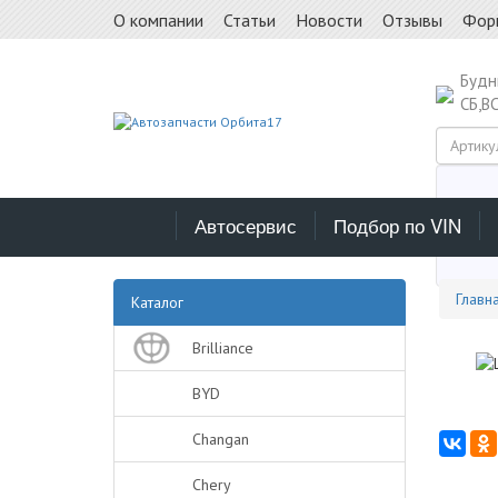
О компании
Статьи
Новости
Отзывы
Фор
Буд
СБ,В
Автосервис
Подбор по VIN
Выб
Главн
Каталог
Brilliance
BYD
Changan
Chery