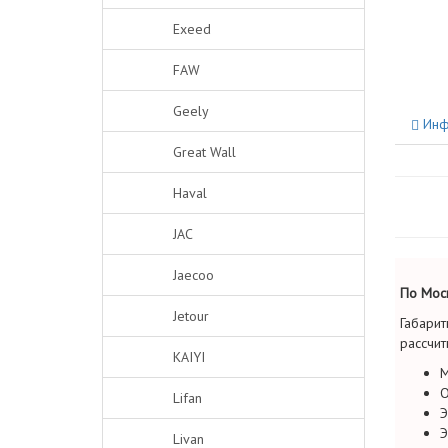
Exeed
FAW
Geely
Инф
Great Wall
Haval
JAC
Jaecoo
По Моск
Jetour
Габарит
рассчит
KAIYI
М
О
Lifan
Э
Э
Livan