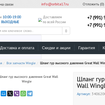
info@orbita17.ru
Отложить (
0
)
ма связи
ни
10:00-19:00
Доставляем
+7 (991) 
С
ВЫХОДНЫЕ
по всей России
+7 (991) 
Доставка и оплата
Скидки и акции
Гарантия
К
ерите каталог поиска
ая
Все запчасти Wingle
Шланг гур высокого давления Great Wall Wi
Шланг гур
Wall Wing
Артикул:
340620