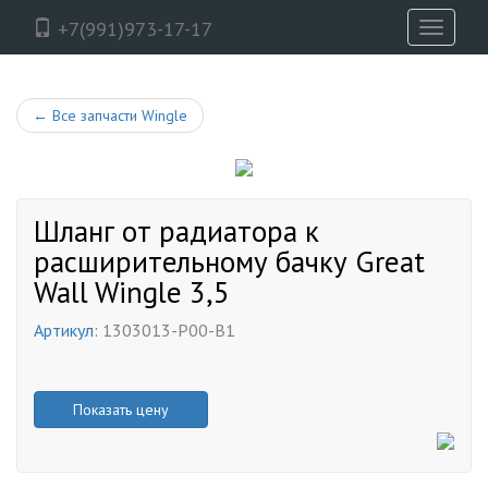
+7(991)973-17-17
Toggle
navigati
←
Все запчасти Wingle
Шланг от радиатора к
расширительному бачку Great
Wall Wingle 3,5
Артикул:
1303013-P00-B1
Показать цену