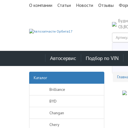
О компании
Статьи
Новости
Отзывы
Фор
Буд
СБ,В
Автосервис
Подбор по VIN
Выб
Главн
Каталог
Brilliance
BYD
Changan
Chery