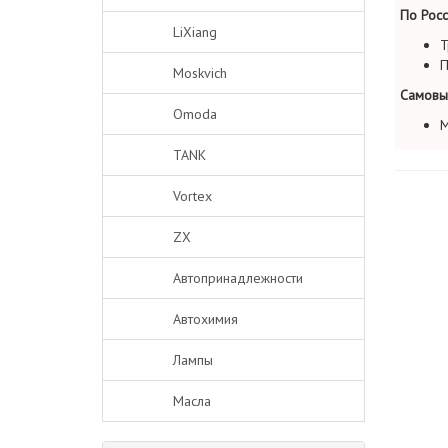
По Росс
LiXiang
Т
П
Moskvich
Самовы
Omoda
М
TANK
Vortex
ZX
Автопринадлежности
Автохимия
Лампы
Масла