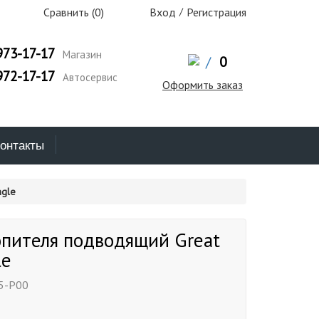
Сравнить (
0
)
Вход
/
Регистрация
973-17-17
Магазин
/
0
972-17-17
Автосервис
Оформить заказ
онтакты
ngle
опителя подводящий Great
le
5-P00