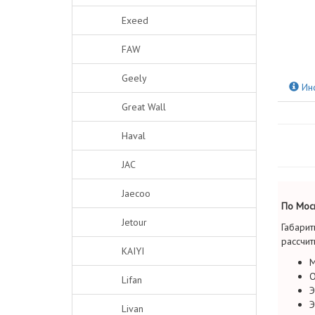
Exeed
FAW
Geely
Ин
Great Wall
Haval
JAC
Jaecoo
По Моск
Jetour
Габарит
рассчит
KAIYI
М
О
Lifan
Э
Э
Livan