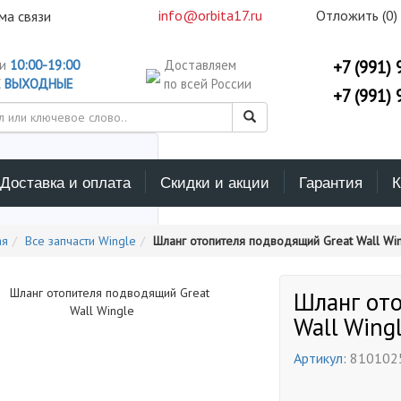
info@orbita17.ru
Отложить (
0
)
ма связи
ни
10:00-19:00
Доставляем
+7 (991) 
С
ВЫХОДНЫЕ
по всей России
+7 (991) 
Доставка и оплата
Скидки и акции
Гарантия
К
ерите каталог поиска
ая
Все запчасти Wingle
Шланг отопителя подводящий Great Wall Wi
Шланг от
Wall Wing
Артикул:
810102