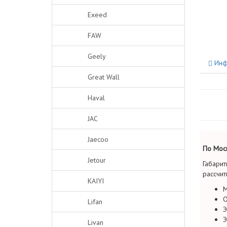
Exeed
FAW
Geely
Инф
Great Wall
Haval
JAC
Jaecoo
По Моск
Jetour
Габарит
рассчит
KAIYI
М
О
Lifan
Э
Э
Livan