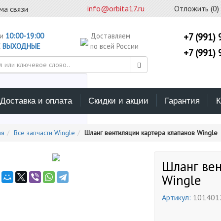
info@orbita17.ru
Отложить (
0
)
ма связи
ни
10:00-19:00
Доставляем
+7 (991) 
С
ВЫХОДНЫЕ
по всей России
+7 (991) 
Доставка и оплата
Скидки и акции
Гарантия
К
ерите каталог поиска
ая
Все запчасти Wingle
Шланг вентиляции картера клапанов Wingle
Шланг вен
Wingle
Артикул:
101401