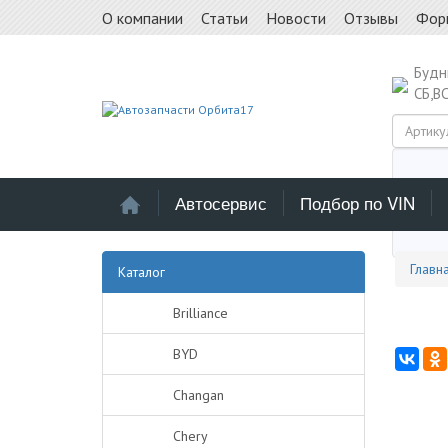
О компании
Статьи
Новости
Отзывы
Фор
Буд
СБ,В
Автосервис
Подбор по VIN
Выб
Главн
Каталог
Brilliance
BYD
Changan
Chery