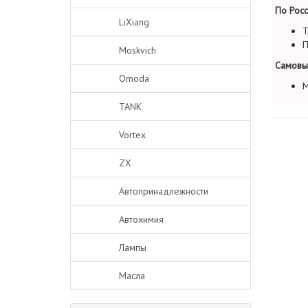
По Росс
LiXiang
Т
П
Moskvich
Самовы
Omoda
М
TANK
Vortex
ZX
Автопринадлежности
Автохимия
Лампы
Масла