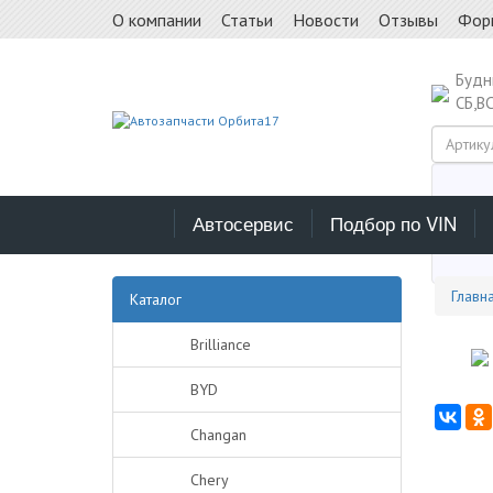
О компании
Статьи
Новости
Отзывы
Фор
Буд
СБ,В
Автосервис
Подбор по VIN
Выб
Главн
Каталог
Brilliance
BYD
Changan
Chery