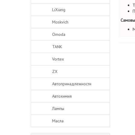
Т
LiXiang
П
Самовы
Moskvich
М
Omoda
TANK
Vortex
ZX
Автопринадлежности
Автохимия
Лампы
Масла