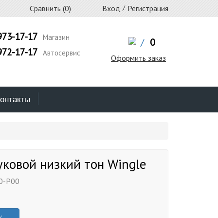
Сравнить (
0
)
Вход
/
Регистрация
973-17-17
Магазин
/
0
972-17-17
Автосервис
Оформить заказ
онтакты
уковой низкий тон Wingle
0-P00
у