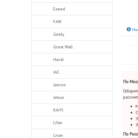
Exeed
FAW
Ин
Geely
Great Wall
Haval
JAC
По Моск
Jaecoo
Габарит
рассчит
Jetour
М
KAIYI
О
Э
Lifan
Э
По Росс
Livan