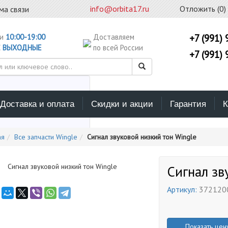
info@orbita17.ru
Отложить (
0
)
ма связи
ни
10:00-19:00
Доставляем
+7 (991) 
С
ВЫХОДНЫЕ
по всей России
+7 (991) 
Доставка и оплата
Скидки и акции
Гарантия
К
ерите каталог поиска
ая
Все запчасти Wingle
Сигнал звуковой низкий тон Wingle
Сигнал зв
Артикул:
372120
Показать цен