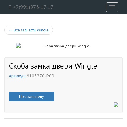
+7(991)973-17-17
Toggle
navigati
←
Все запчасти Wingle
Скоба замка двери Wingle
Артикул:
6105270-P00
Показать цену