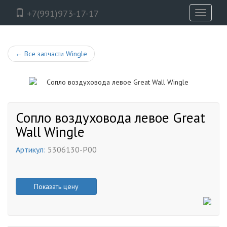
+7(991)973-17-17
Toggle
navigati
←
Все запчасти Wingle
Сопло воздуховода левое Great
Wall Wingle
Артикул:
5306130-P00
Показать цену