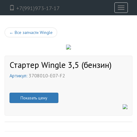
+7(991)973-17-17
Toggle
navigati
←
Все запчасти Wingle
Стартер Wingle 3,5 (бензин)
Артикул:
3708010-E07-F2
Показать цену