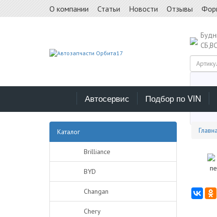
О компании
Статьи
Новости
Отзывы
Фор
Буд
СБ,В
Автосервис
Подбор по VIN
Выб
Главн
Каталог
Brilliance
BYD
Changan
Chery