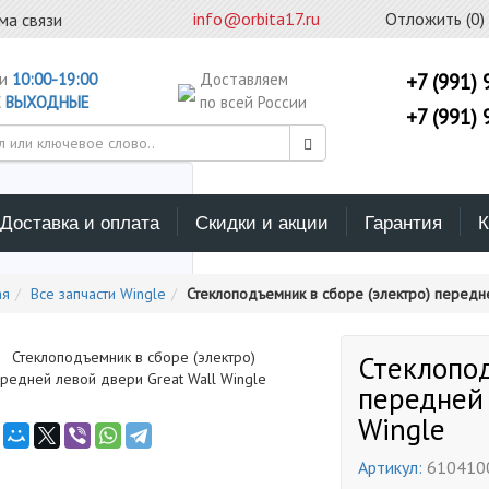
info@orbita17.ru
Отложить (
0
)
ма связи
ни
10:00-19:00
Доставляем
+7 (991) 
С
ВЫХОДНЫЕ
по всей России
+7 (991) 
Доставка и оплата
Скидки и акции
Гарантия
К
ерите каталог поиска
ая
Все запчасти Wingle
Стеклоподъемник в сборе (электро) передне
Стеклопод
передней 
Wingle
Артикул:
610410