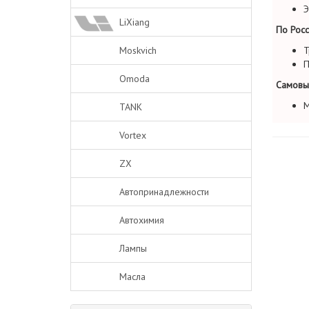
Э
LiXiang
По Росс
Moskvich
Т
П
Omoda
Самовы
М
TANK
Vortex
ZX
Автопринадлежности
Автохимия
Лампы
Масла