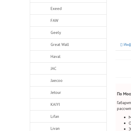
Exeed
FAW
Geely
Great Wall
Инф
Haval
JAC
Jaecoo
Jetour
По Моск
Габарит
KAIYI
рассчит
Lifan
М
О
Livan
Э