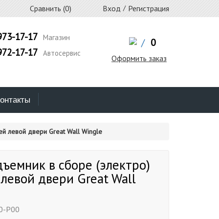
Сравнить (
0
)
Вход
/
Регистрация
973-17-17
Магазин
/
0
972-17-17
Автосервис
Оформить заказ
онтакты
й левой двери Great Wall Wingle
ъемник в сборе (электро)
левой двери Great Wall
0-P00