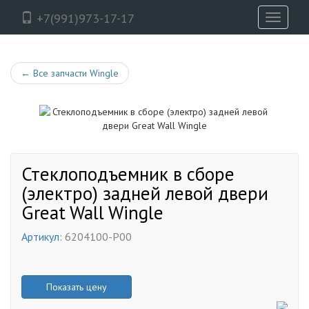
+7(991)973-17-17
Toggle
navigati
←
Все запчасти Wingle
Стеклоподъемник в сборе
(электро) задней левой двери
Great Wall Wingle
Артикул:
6204100-P00
Показать цену