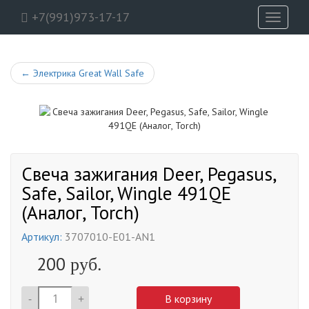
+7(991)973-17-17
Toggle
navigati
←
Электрика Great Wall Safe
Свеча зажигания Deer, Pegasus,
Safe, Sailor, Wingle 491QE
(Аналог, Torch)
Артикул:
3707010-E01-AN1
200
руб.
-
+
В корзину