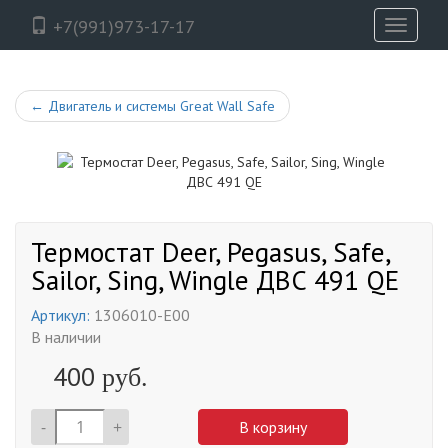
+7(991)973-17-17
Toggle
navigati
←
Двигатель и системы Great Wall Safe
Термостат Deer, Pegasus, Safe,
Sailor, Sing, Wingle ДВС 491 QE
Артикул:
1306010-E00
В наличии
400
руб.
-
+
В корзину