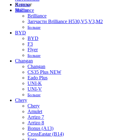
Лампы
Каталог
Масла
Brilliance
Brilliance
Запчасти Brilliance H530,V5,V3,M2
Больше
BYD
BYD
F3
Flyer
Больше
Changan
Changan
CS35 Plus NEW
Eado Plus
UNI-K
UNI-V
Больше
Chery
Chery
Amulet
Arrizo 7
Arrizo 8
Bonus (A13)
CrossEastar (B14)
Fora