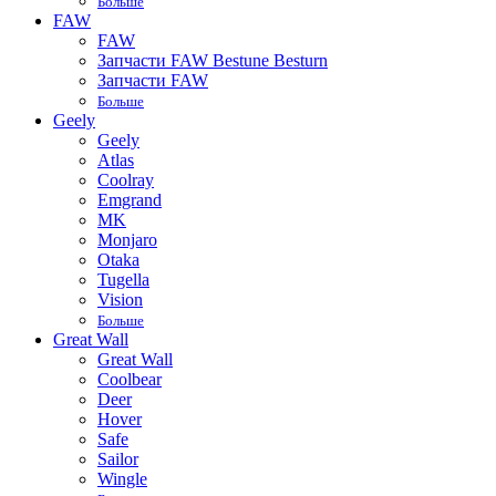
Больше
FAW
FAW
Запчасти FAW Bestune Besturn
Запчасти FAW
Больше
Geely
Geely
Atlas
Coolray
Emgrand
MK
Monjaro
Otaka
Tugella
Vision
Больше
Great Wall
Great Wall
Coolbear
Deer
Hover
Safe
Sailor
Wingle