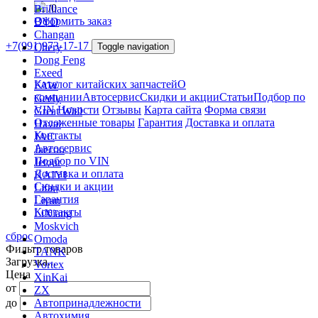
/
0
Brilliance
Оформить заказ
BYD
Changan
+7(991)973-17-17
Chery
Toggle navigation
Dong Feng
Exeed
Каталог китайских запчастей
О
FAW
компании
Автосервис
Скидки и акции
Статьи
Подбор по
Geely
VIN
Новости
Отзывы
Карта сайта
Форма связи
Great Wall
Отложенные товары
Гарантия
Доставка и оплата
Haval
Контакты
JAC
Автосервис
Jaecoo
Подбор по VIN
Jetour
Доставка и оплата
KAIYI
Скидки и акции
Lifan
Гарантия
Livan
Контакты
LiXiang
Moskvich
сброс
Omoda
Фильтр товаров
TANK
Загрузка...
Vortex
Цена
XinKai
от
ZX
до
Автопринадлежности
Автохимия