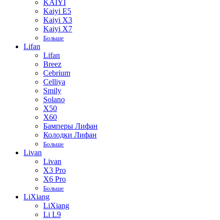
KAIYI
Kaiyi E5
Kaiyi X3
Kaiyi X7
Больше
Lifan
Lifan
Breez
Cebrium
Celliya
Smily
Solano
X50
X60
Бамперы Лифан
Колодки Лифан
Больше
Livan
Livan
X3 Pro
X6 Pro
Больше
LiXiang
LiXiang
Li L9