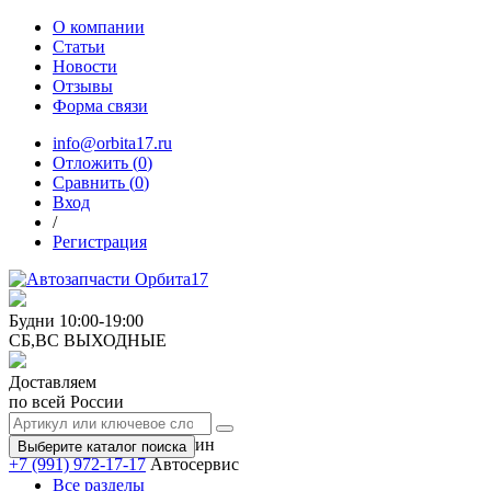
О компании
Статьи
Новости
Отзывы
Форма связи
info@orbita17.ru
Отложить (
0
)
Сравнить (
0
)
Вход
/
Регистрация
Будни
10:00-19:00
СБ,ВС
ВЫХОДНЫЕ
Доставляем
по всей России
+7 (991) 973-17-17
Магазин
Выберите каталог поиска
+7 (991) 972-17-17
Автосервис
Все разделы