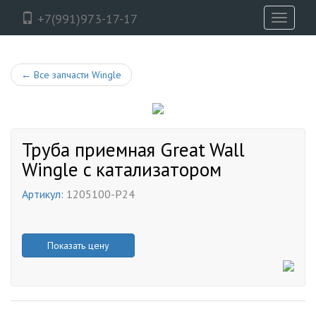
+7(991)973-17-17
Toggle
navigati
←
Все запчасти Wingle
Труба приемная Great Wall
Wingle c катализатором
Артикул:
1205100-P24
Показать цену