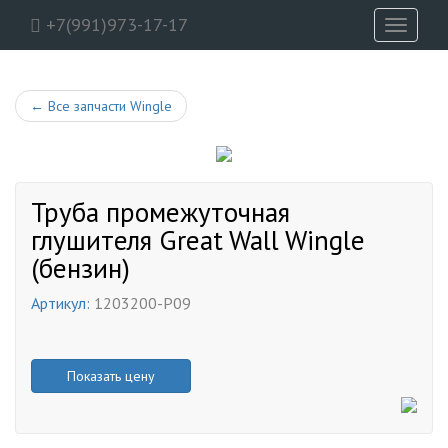
+7(991)973-17-17
Toggle
navigati
←
Все запчасти Wingle
Труба промежуточная
глушителя Great Wall Wingle
(бензин)
Артикул:
1203200-P09
Показать цену