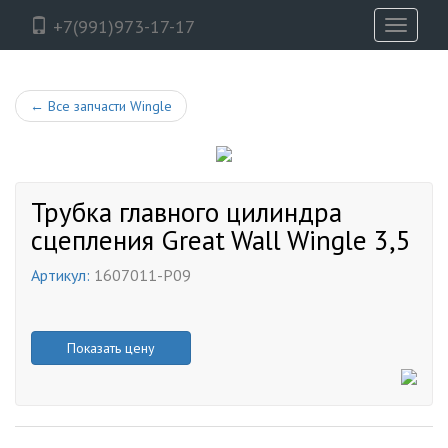
+7(991)973-17-17
Toggle
navigati
←
Все запчасти Wingle
Трубка главного цилиндра
сцепления Great Wall Wingle 3,5
Артикул:
1607011-P09
Показать цену