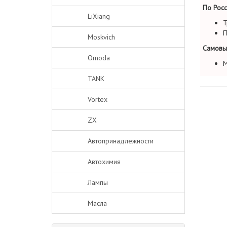
По Росс
LiXiang
Т
П
Moskvich
Самовы
Omoda
М
TANK
Vortex
ZX
Автопринадлежности
Автохимия
Лампы
Масла