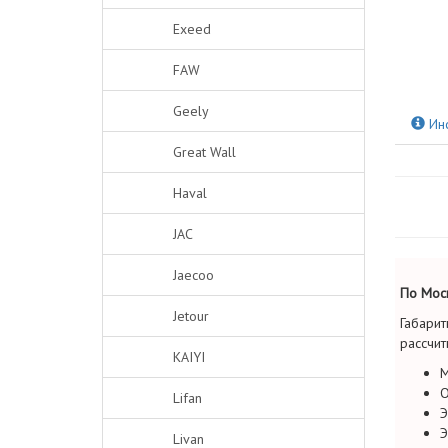
Exeed
FAW
Geely
Ин
Great Wall
Haval
JAC
Jaecoo
По Моск
Jetour
Габарит
рассчит
KAIYI
М
О
Lifan
Э
Э
Livan