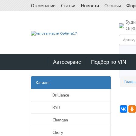
О компании
Статьи
Новости
Отзывы
Фор
Буд
СБ,В
Автосервис
Подбор по VIN
Выб
Главн
Каталог
Brilliance
BYD
Changan
Chery