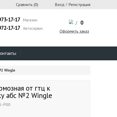
Сравнить (
0
)
Вход
/
Регистрация
973-17-17
Магазин
/
0
972-17-17
Автосервис
Оформить заказ
онтакты
№2 Wingle
рмозная от гтц к
ку абс №2 Wingle
5-P00