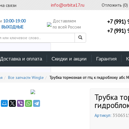
info@orbita17.ru
Отложить (
0
)
ма связи
ни
10:00-19:00
Доставляем
+7 (991) 
С
ВЫХОДНЫЕ
по всей России
+7 (991) 
Доставка и оплата
Скидки и акции
Гарантия
К
ерите каталог поиска
ая
Все запчасти Wingle
Трубка тормозная от гтц к гидроблоку абс 
Трубка то
гидробло
Артикул:
350651