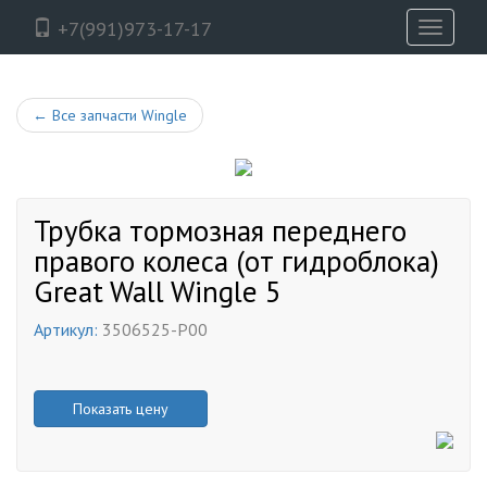
+7(991)973-17-17
Toggle
navigati
←
Все запчасти Wingle
Трубка тормозная переднего
правого колеса (от гидроблока)
Great Wall Wingle 5
Артикул:
3506525-P00
Показать цену