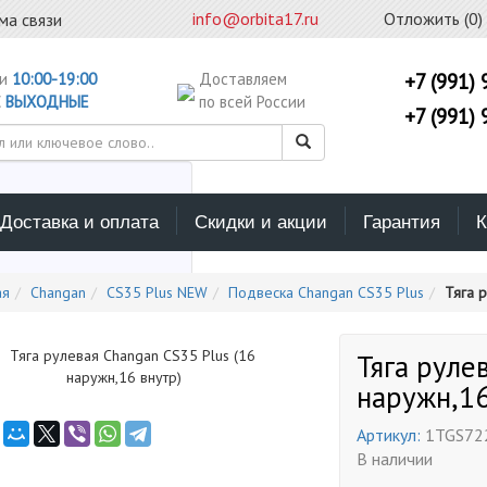
info@orbita17.ru
Отложить (
0
)
ма связи
ни
10:00-19:00
Доставляем
+7 (991) 
С
ВЫХОДНЫЕ
по всей России
+7 (991) 
Доставка и оплата
Скидки и акции
Гарантия
К
ерите каталог поиска
ая
Changan
CS35 Plus NEW
Подвеска Changan CS35 Plus
Тяга 
Тяга руле
наружн,16
Артикул:
1TGS72
В наличии