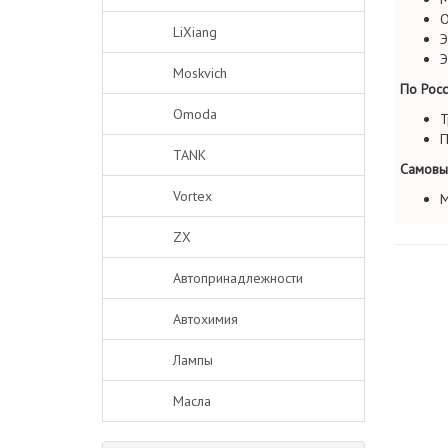
О
LiXiang
Э
Э
Moskvich
По Росс
Omoda
Т
П
TANK
Самовы
Vortex
М
ZX
Автопринадлежности
Автохимия
Лампы
Масла