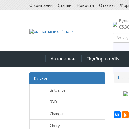
О компании
Статьи
Новости
Отзывы
Фор
Буд
СБ,В
Автосервис
Подбор по VIN
Выб
Главн
Каталог
Brilliance
BYD
Changan
Chery