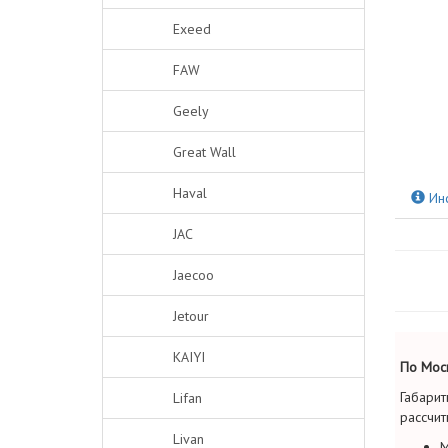
Exeed
FAW
Geely
Great Wall
Haval
Ин
JAC
Jaecoo
Jetour
KAIYI
По Моск
Габарит
Lifan
рассчит
Livan
М