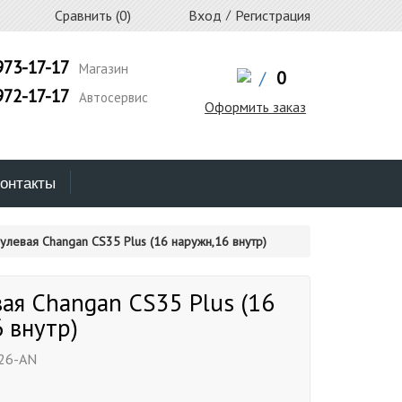
Сравнить (
0
)
Вход
/
Регистрация
973-17-17
Магазин
/
0
972-17-17
Автосервис
Оформить заказ
онтакты
рулевая Changan CS35 Plus (16 наружн,16 внутр)
вая Changan CS35 Plus (16
 внутр)
26-AN