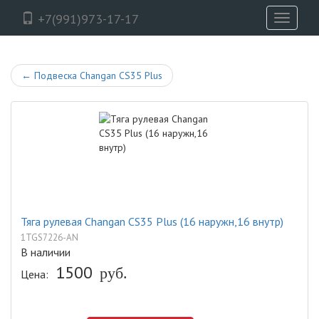
+7(991)973-17-17
Toggle
navigati
←
Подвеска Changan CS35 Plus
Тяга рулевая Changan CS35 Plus (16 наружн,16 внутр)
1TGS7226-AN
В наличии
1500
руб.
Цена: