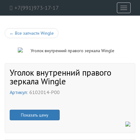
+7(991)973-17-17
Toggle
navigati
←
Все запчасти Wingle
Уголок внутренний правого
зеркала Wingle
Артикул:
6102014-P00
Показать цену