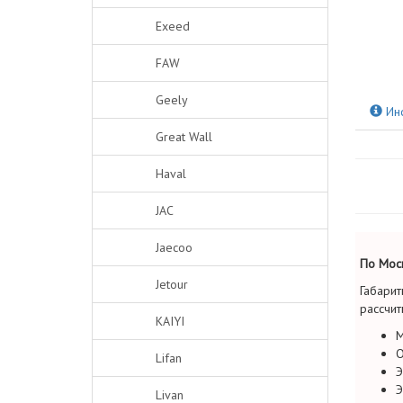
Exeed
FAW
Geely
Ин
Great Wall
Haval
JAC
Jaecoo
По Моск
Jetour
Габарит
рассчит
KAIYI
М
О
Lifan
Э
Э
Livan