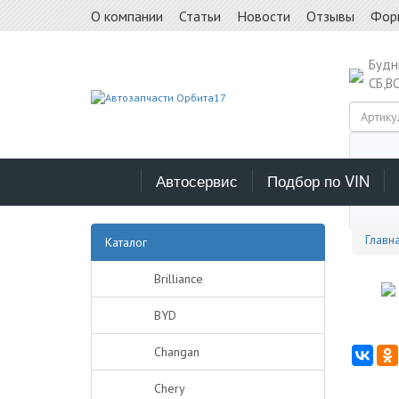
О компании
Статьи
Новости
Отзывы
Фор
Буд
СБ,В
Автосервис
Подбор по VIN
Выб
Главн
Каталог
Brilliance
BYD
Changan
Chery