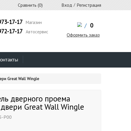
Сравнить (
0
)
Вход
/
Регистрация
973-17-17
Магазин
/
0
972-17-17
Автосервис
Оформить заказ
онтакты
ри Great Wall Wingle
ель дверного проема
двери Great Wall Wingle
5-P00