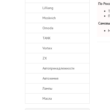
По Росс
LiXiang
Т
П
Moskvich
Самовы
Omoda
М
TANK
Vortex
ZX
Автопринадлежности
Автохимия
Лампы
Масла