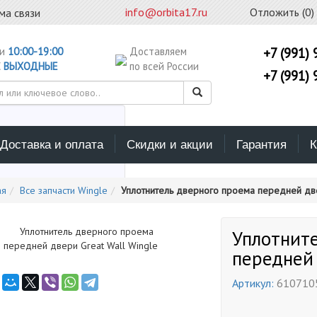
info@orbita17.ru
Отложить (
0
)
ма связи
ни
10:00-19:00
Доставляем
+7 (991) 
С
ВЫХОДНЫЕ
по всей России
+7 (991) 
Доставка и оплата
Скидки и акции
Гарантия
К
ерите каталог поиска
ая
Все запчасти Wingle
Уплотнитель дверного проема передней две
Уплотнит
передней 
Артикул:
610710