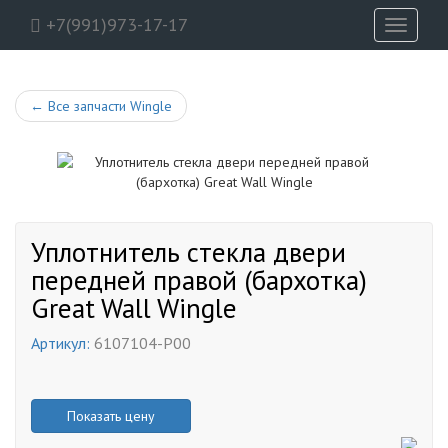
+7(991)973-17-17
Toggle
navigati
←
Все запчасти Wingle
Уплотнитель стекла двери
передней правой (бархотка)
Great Wall Wingle
Артикул:
6107104-P00
Показать цену