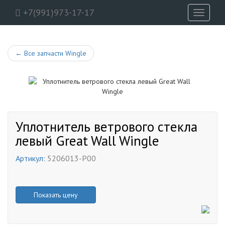
+7(991)973-17-17
Toggle
navigati
←
Все запчасти Wingle
Уплотнитель ветрового стекла
левый Great Wall Wingle
Артикул:
5206013-P00
Показать цену