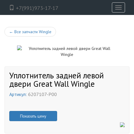
+7(991)973-17-17
Toggle
navigati
←
Все запчасти Wingle
Уплотнитель задней левой
двери Great Wall Wingle
Артикул:
6207107-P00
Показать цену