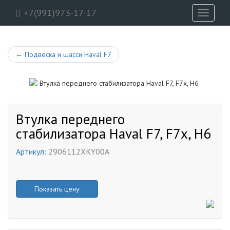
+7(991)973-17-17
Toggle
navigati
←
Подвеска и шасси Haval F7
Втулка переднего
стабилизатора Haval F7, F7x, H6
Артикул:
2906112XKY00A
Показать цену