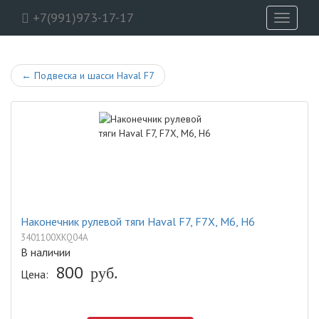
+7(991)973-17-17
Toggle
navigati
←
Подвеска и шасси Haval F7
Наконечник рулевой тяги Haval F7, F7X, M6, H6
3401100XKQ04A
В наличии
800
руб.
Цена: