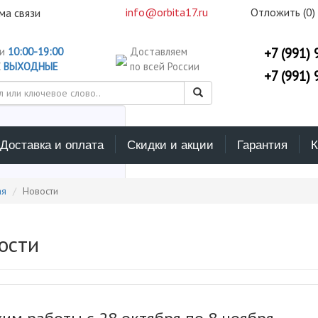
info@orbita17.ru
Отложить (
0
)
ма связи
ни
10:00-19:00
Доставляем
+7 (991) 
С
ВЫХОДНЫЕ
по всей России
+7 (991) 
Доставка и оплата
Скидки и акции
Гарантия
К
ерите каталог поиска
ая
Новости
ости