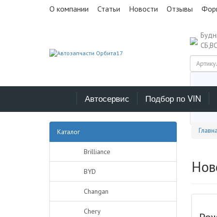
О компании
Статьи
Новости
Отзывы
Фор
Буд
СБ,В
Автосервис
Подбор по VIN
Выб
Главн
Каталог
Brilliance
Нов
BYD
Changan
Chery