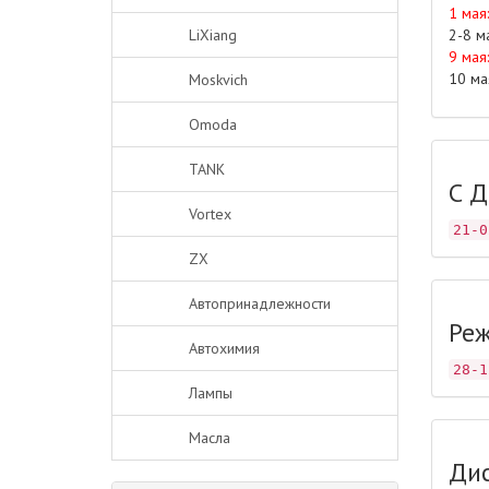
1 мая
LiXiang
2-8 м
9 мая
10 ма
Moskvich
Omoda
TANK
С Д
Vortex
21-0
ZX
Автопринадлежности
Реж
Автохимия
28-1
Лампы
Масла
Ди