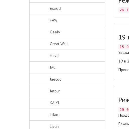
Реж
Exeed
26-1
FAW
Geely
19 
Great Wall
15-0
Уважа
Haval
19 и 
JAC
Прино
Jaecoo
Jetour
Реж
KAIYI
29-0
Lifan
Поздр
Режим
Livan