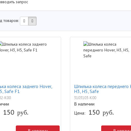
 вводить запрос
д товаров:
ка колеса заднего Hover,
Шпилька колеса переднего 
5, Safe F1
H3, H5, Safe
02-K00
3103103-K00
ичии
В наличии
150
150
руб.
руб.
Цена:
В корзину
В корзин