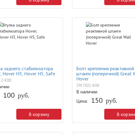
а заднего стабилизатора
Болт крепления реактивной
, Hover H3, Hover H5, Safe
штанги (поперечной) Great 
Hover
12-K00
2917021-K00
ичии
В наличии
100
руб.
150
руб.
Цена:
В корзину
В корзин