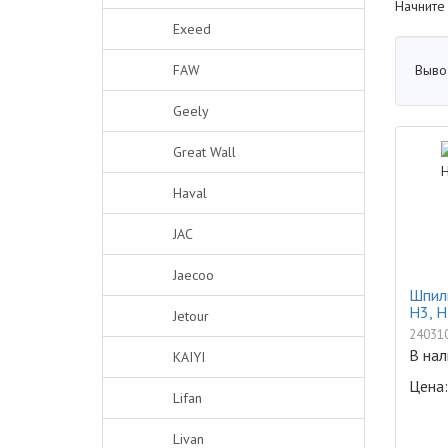
Начните
Exeed
Выво
FAW
Geely
Great Wall
Haval
JAC
Jaecoo
Шпиль
H3, H
Jetour
24031
В нал
KAIYI
Цена:
Lifan
Livan