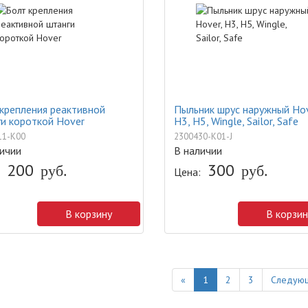
крепления реактивной
Пыльник шрус наружный Hov
и короткой Hover
H3, H5, Wingle, Sailor, Safe
11-K00
2300430-K01-J
ичии
В наличии
200
300
руб.
руб.
Цена:
В корзину
В корзин
Previous
«
1
2
3
Следующ