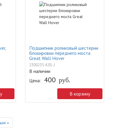
er,
Подшипник роликовый шестерни
блокировки переднего моста
Great Wall Hover
2300235-K01-J
В наличии
400
руб.
Цена:
у
В корзину
Next
ая »