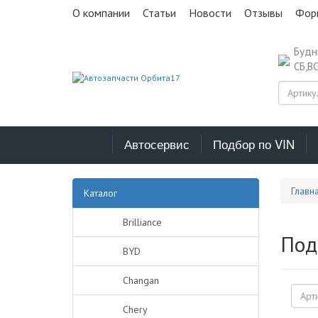
О компании
Статьи
Новости
Отзывы
Фор
Буд
СБ,В
Автосервис
Подбор по VIN
Главн
Каталог
Brilliance
Под
BYD
Changan
Chery