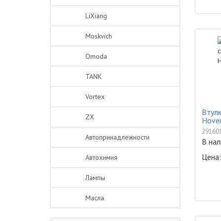
LiXiang
Moskvich
Omoda
TANK
Vortex
Втулк
ZX
Hover
29160
Автопринадлежности
В нал
Цена:
Автохимия
Лампы
Масла