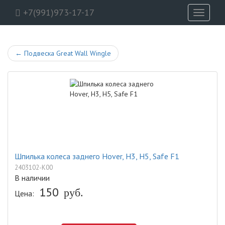
+7(991)973-17-17
Toggle
navigati
←
Подвеска Great Wall Wingle
Шпилька колеса заднего Hover, H3, H5, Safe F1
2403102-K00
В наличии
150
руб.
Цена: