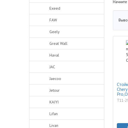
Начните
Exeed
Выво
FAW
Geely
Great Wall
Haval
JAC
Jaecoo
Стойк
Chery 
Jetour
Pro,O
T11-2
KAIYI
Lifan
Livan