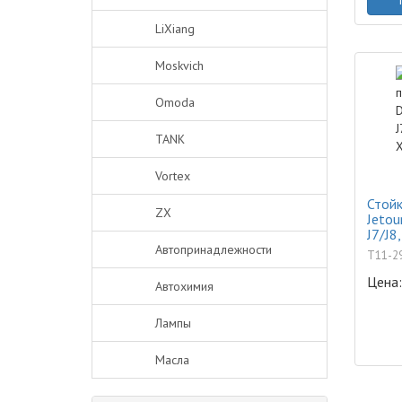
LiXiang
Moskvich
Omoda
TANK
Vortex
Стойк
ZX
Jetou
J7/J8
X3/X
Автопринадлежности
T11-2
Цена:
Автохимия
Лампы
Масла