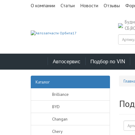
О компании
Статьи
Новости
Отзывы
Фор
Буд
СБ,В
Автосервис
Подбор по VIN
Главн
Каталог
Brilliance
Под
BYD
Changan
Chery