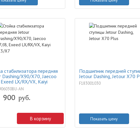
Показать цену
Показать цену
а стабилизатора передняя
Подшипник передней ступи
r Dashing/X90/X70, Jaecoo
Jetour Dashing, Jetour X70 P
, Exeed LX/RX/VX, Kaiyi
F183001030
7
906030BU-AN
900
руб.
В корзину
Показать цену