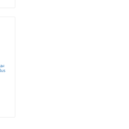
цы
lus