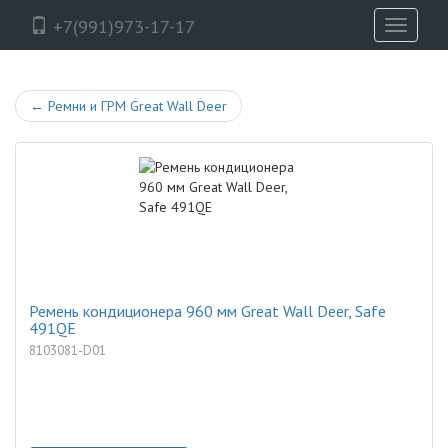
+7(991)973-17-17
Toggle
navigati
←
Ремни и ГРМ Great Wall Deer
Ремень кондиционера 960 мм Great Wall Deer, Safe
491QE
8103081-D01