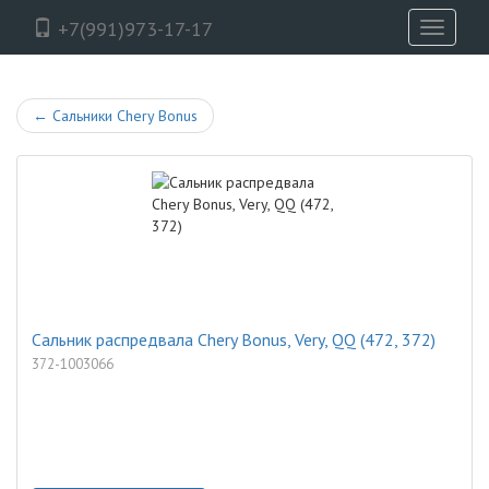
+7(991)973-17-17
Toggle
navigati
←
Сальники Chery Bonus
Сальник распредвала Chery Bonus, Very, QQ (472, 372)
372-1003066