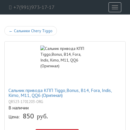
+7(991)973-17-17
Toggle
navigati
←
Сальники Chery Tiggo
Сальник привода КПП Tiggo,Bonus, B14, Fora, Indis,
Kimo, M11, QQ6 (Оригинал)
QR523-1701203-ORG
В наличии
850
руб.
Цена: