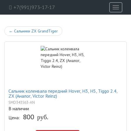
+7(991)973-17-17
Toggle
navigati
←
Сальники ZX GrandTiger
Сальник коленвала передний Hover, H3, H5, Tiggo 2.4,
ZX (Аналог, Victor Reinz)
SMD343563-AN
В наличии
800
руб.
Цена: