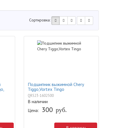
Сортировка:
й
Подшипник выжимной Chery
go,
Tiggo,Vortex Tingo
QR523-1602500
В наличии
300
руб.
Цена:
у
В корзину