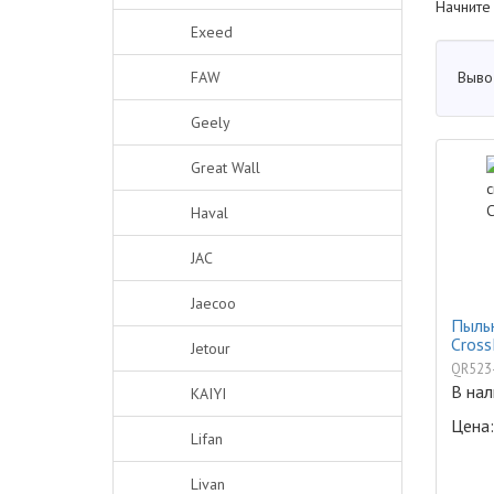
Начните
Exeed
Выво
FAW
Geely
Great Wall
Haval
JAC
Jaecoo
Пыльн
Cross
Jetour
QR523
В нал
KAIYI
Цена:
Lifan
Livan