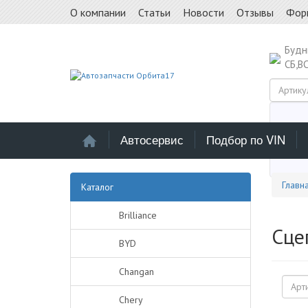
О компании
Статьи
Новости
Отзывы
Фор
Буд
СБ,В
Автосервис
Подбор по VIN
Выб
Главн
Каталог
Brilliance
Сце
BYD
Changan
Chery