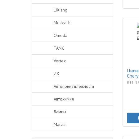
LiXiang
Moskvich
Omoda
TANK
Vortex
Цилин
ZX
Chery
B11-1
Автопринадлежности
Автохимия
Лампы
Масла