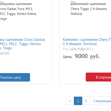
на сцепления Cross Eastar,
Комплект сцепления Chery T
 M11, M12, Tiggo, Vortex
2.4 (Аналог, Stellox)
a, Tingo
T11-1601030BA-KIT2
601020
9000
руб.
Цена:
В корзин
Показать цену
Previous
«
1
2
Следующая