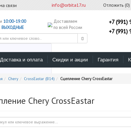
info@orbita17.ru
Отложить (
0
)
ма связи
ни
10:00-19:00
Доставляем
+7 (991) 
С
ВЫХОДНЫЕ
по всей России
+7 (991) 
Доставка и оплата
Скидки и акции
Гарантия
К
ерите каталог поиска
ая
Chery
CrossEastar (B14)
Сцепление Chery CrossEastar
пление Chery CrossEastar