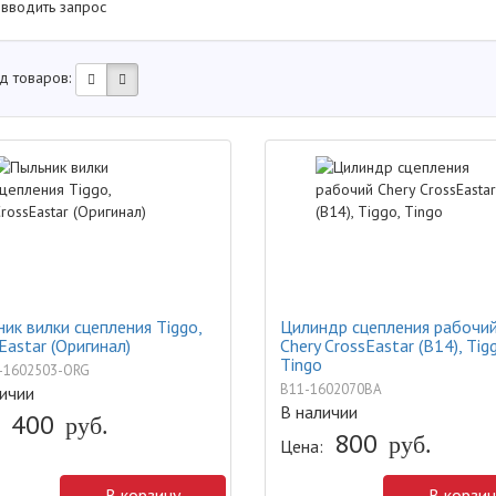
 вводить запрос
д товаров:
ик вилки сцепления Tiggo,
Цилиндр сцепления рабочи
Eastar (Оригинал)
Chery CrossEastar (B14), Tig
Tingo
-1602503-ORG
B11-1602070BA
ичии
В наличии
400
руб.
800
руб.
Цена:
В корзину
В корзин