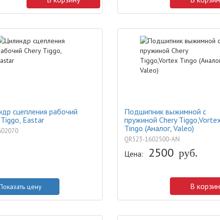
др сцепления рабочий
Подшипник выжимной с
 Tiggo, Eastar
пружиной Chery Tiggo,Vorte
Tingo (Аналог, Valeo)
602070
QR523-1602500-AN
2500
руб.
Цена:
В корзин
Показать цену