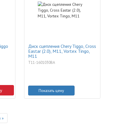
iggo
Диск сцепления Chery Tiggo, Cross
Eastar (2.0), M11, Vortex Tingo,
M11
T11-1601030BA
у
Показать цену
Next
 »