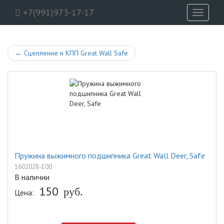
+7(991)973-17-17
Toggle
navigati
←
Сцепление и КПП Great Wall Safe
Пружина выжимного подшипника Great Wall Deer, Safe
1602028-E00
В наличии
150
руб.
Цена: