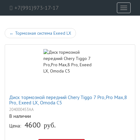
+7(991)973-17-17
Toggle
navigati
←
Тормозная система Exeed LX
Диск тормозной передний Chery Tiggo 7 Pro,Pro Max,8
Pro, Exeed LX, Omoda C5
204000453AA
В наличии
4600
Цена:
руб.