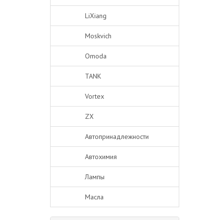
LiXiang
Moskvich
Omoda
TANK
Vortex
ZX
Автопринадлежности
Автохимия
Лампы
Масла