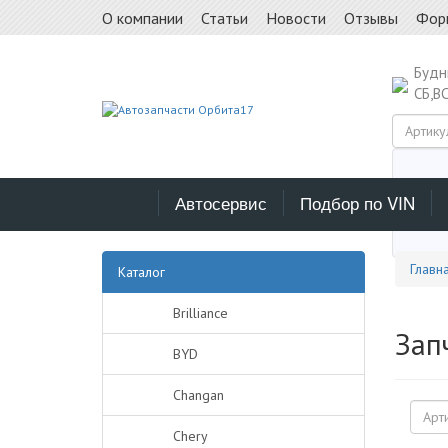
О компании
Статьи
Новости
Отзывы
Фор
Буд
СБ,В
Автосервис
Подбор по VIN
Выб
Главн
Каталог
Brilliance
Зап
BYD
Changan
Chery