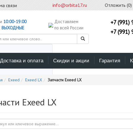
info@orbita17.ru
Отложить (
0
)
ма связи
ни
10:00-19:00
Доставляем
+7 (991) 
С
ВЫХОДНЫЕ
по всей России
+7 (991) 
Доставка и оплата
Скидки и акции
Гарантия
К
ерите каталог поиска
ая
Exeed
Exeed LX
Запчасти Exeed LX
части Exeed LX