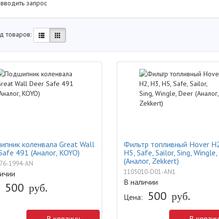
 вводить запрос
д товаров:
пник коленвала Great Wall
Фильтр топливный Hover H2
Safe 491 (Аналог, KOYO)
H5, Safe, Sailor, Sing, Wingle
(Аналог, Zekkert)
76-1994-AN
1105010-D01-AN1
ичии
В наличии
500
руб.
500
руб.
Цена:
В корзину
В корзин