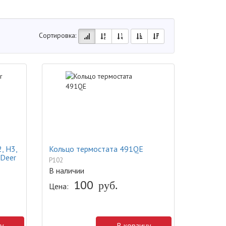
Сортировка:
, H3,
Кольцо термостата 491QE
, Deer
P102
В наличии
100
руб.
Цена:
у
В корзину