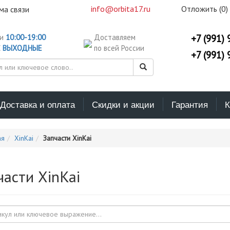
info@orbita17.ru
Отложить (
0
)
ма связи
ни
10:00-19:00
Доставляем
+7 (991) 
С
ВЫХОДНЫЕ
по всей России
+7 (991) 
Доставка и оплата
Скидки и акции
Гарантия
К
ая
XinKai
Запчасти XinKai
части XinKai