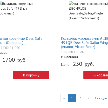
ыши коренные Deer, Safe
Колпачок маслосъемный Д
 к-т (Оригинал)
491QE Deer,Safe,Sailor,Wing
(Аналог, Victor Reinz)
17-E00-B1-ORG
1007040-E00-AN
ичии
В наличии
1700
руб.
250
руб.
Цена:
В корзину
В корзин
Previous
«
1
2
3
Следующ