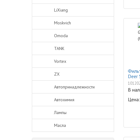
LiXiang
Moskvich
Omoda
TANK
Vortex
Фильт
ZX
Deer 
10120
Автопринадлежности
В нал
Цена:
Автохимия
Лампы
Масла