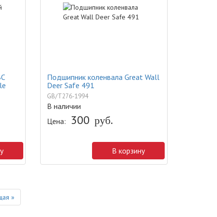
ВС
Подшипник коленвала Great Wall
le
Deer Safe 491
GB/T276-1994
В наличии
300
руб.
Цена:
у
В корзину
Next
ая »