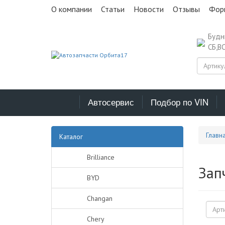
О компании
Статьи
Новости
Отзывы
Фор
Буд
СБ,В
Автосервис
Подбор по VIN
Главн
Каталог
Brilliance
Зап
BYD
Changan
Chery