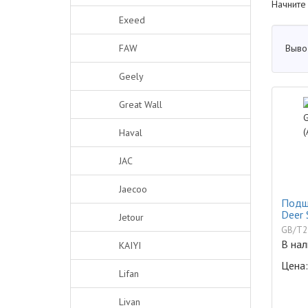
Начните
Exeed
Выво
FAW
Geely
Great Wall
Haval
JAC
Jaecoo
Подши
Deer 
Jetour
GB/T2
В нал
KAIYI
Цена:
Lifan
Livan