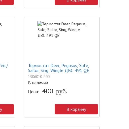
e(с/
Термостат Deer, Pegasus, Safe,
Sailor, Sing, Wingle ДВС 491 QE
1306010-E00
В наличии
400
руб.
Цена:
у
В корзину