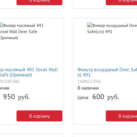
р масляный 491 Great Wall
Фильтр воздушный Deer, Saf
Safe (Оригинал)
о) 491
20-E00-ORG
1109112-D01
ичии
В наличии
950
600
руб.
руб.
Цена:
В корзину
В корзин