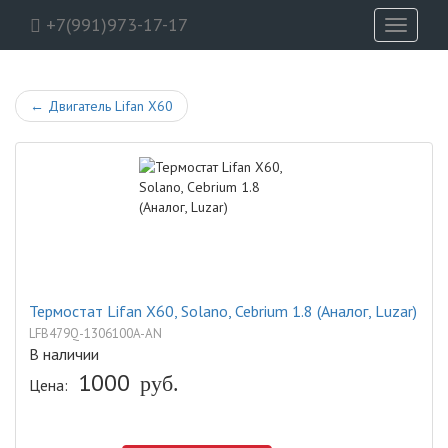
+7(991)973-17-17
Toggle
navigati
←
Двигатель Lifan X60
Термостат Lifan X60, Solano, Cebrium 1.8 (Аналог, Luzar)
LFB479Q-1306100A-AN
В наличии
1000
руб.
Цена: